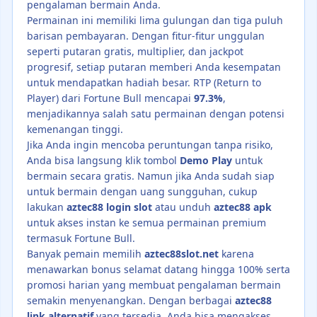
pengalaman bermain Anda.
Permainan ini memiliki lima gulungan dan tiga puluh
barisan pembayaran. Dengan fitur-fitur unggulan
seperti putaran gratis, multiplier, dan jackpot
progresif, setiap putaran memberi Anda kesempatan
untuk mendapatkan hadiah besar. RTP (Return to
Player) dari Fortune Bull mencapai
97.3%
,
menjadikannya salah satu permainan dengan potensi
kemenangan tinggi.
Jika Anda ingin mencoba peruntungan tanpa risiko,
Anda bisa langsung klik tombol
Demo Play
untuk
bermain secara gratis. Namun jika Anda sudah siap
untuk bermain dengan uang sungguhan, cukup
lakukan
aztec88 login slot
atau unduh
aztec88 apk
untuk akses instan ke semua permainan premium
termasuk Fortune Bull.
Banyak pemain memilih
aztec88slot.net
karena
menawarkan bonus selamat datang hingga 100% serta
promosi harian yang membuat pengalaman bermain
semakin menyenangkan. Dengan berbagai
aztec88
link alternatif
yang tersedia, Anda bisa mengakses