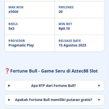
MAX WIN
PAYLINES
x5000
20
REELS
MIN BET
5x3
Rp0.10
PROVIDER
RELEASE DATE
Pragmatic Play
15 Agustus 2023
❓
Fortune Bull - Game Seru di Aztec88 Slot
Apa RTP dari Fortune Bull?
▼
Apakah Fortune Bull memiliki putaran gratis?
▼