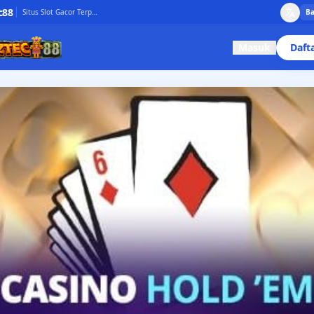
c88
Situs Slot Gacor Terpercaya
B
Masuk
Daft