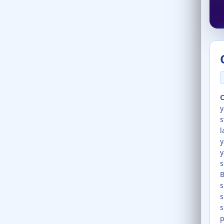
C
y
s
l
y
y
s
B
s
s
s
p