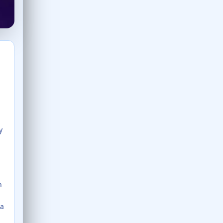
y
n
n
da