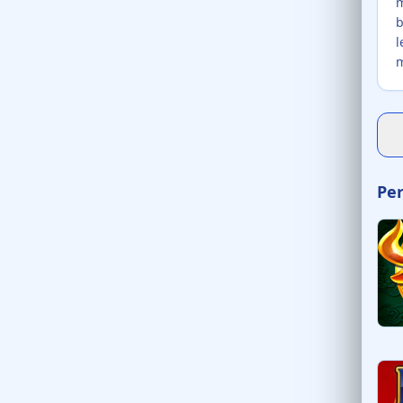
b
l
m
Pe