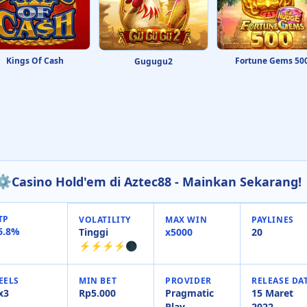
Kings Of Cash
Fortune Gems 50
Gugugu2
⚙️
Casino Hold'em di Aztec88 - Mainkan Sekarang!
TP
VOLATILITY
MAX WIN
PAYLINES
6.8%
Tinggi
x5000
20
⚡⚡⚡⚡🌑
EELS
MIN BET
PROVIDER
RELEASE DA
x3
Rp5.000
Pragmatic
15 Maret
Play
2022