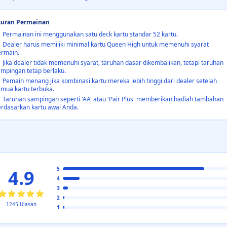
turan Permainan
Permainan ini menggunakan satu deck kartu standar 52 kartu.
Dealer harus memiliki minimal kartu Queen High untuk memenuhi syarat
ermain.
Jika dealer tidak memenuhi syarat, taruhan dasar dikembalikan, tetapi taruhan
mpingan tetap berlaku.
Pemain menang jika kombinasi kartu mereka lebih tinggi dari dealer setelah
mua kartu terbuka.
Taruhan sampingan seperti 'AA' atau 'Pair Plus' memberikan hadiah tambahan
rdasarkan kartu awal Anda.
san Pengguna
5
4.9
4
3
⭐⭐⭐⭐⭐
2
1245 Ulasan
1