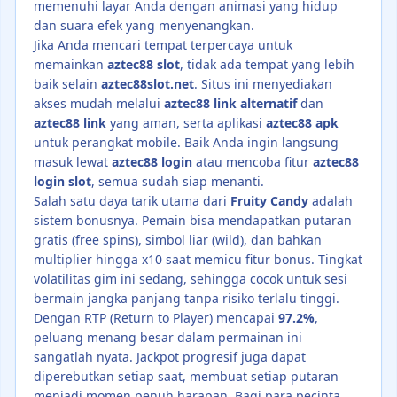
memenuhi layar Anda dengan animasi yang hidup
dan suara efek yang menyenangkan.
Jika Anda mencari tempat terpercaya untuk
memainkan
aztec88 slot
, tidak ada tempat yang lebih
baik selain
aztec88slot.net
. Situs ini menyediakan
akses mudah melalui
aztec88 link alternatif
dan
aztec88 link
yang aman, serta aplikasi
aztec88 apk
untuk perangkat mobile. Baik Anda ingin langsung
masuk lewat
aztec88 login
atau mencoba fitur
aztec88
login slot
, semua sudah siap menanti.
Salah satu daya tarik utama dari
Fruity Candy
adalah
sistem bonusnya. Pemain bisa mendapatkan putaran
gratis (free spins), simbol liar (wild), dan bahkan
multiplier hingga x10 saat memicu fitur bonus. Tingkat
volatilitas gim ini sedang, sehingga cocok untuk sesi
bermain jangka panjang tanpa risiko terlalu tinggi.
Dengan RTP (Return to Player) mencapai
97.2%
,
peluang menang besar dalam permainan ini
sangatlah nyata. Jackpot progresif juga dapat
diperebutkan setiap saat, membuat setiap putaran
menjadi momen penuh harapan. Bagi para pecinta