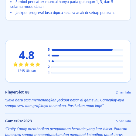
Simbol pencatter muncul hanya pada gulungan 1, 3, dan 5
selama mode dasar.
Jackpot progresif bisa dipicu secara acak di setiap putaran.
Ulasan Pengguna
5
4.8
4
3
⭐⭐⭐⭐⭐
2
1245 Ulasan
1
PlayerSlot_88
2 hari lalu
“Saya baru saja memenangkan jackpot besar di game ini! Gameplay-nya
sangat seru dan grafiknya memukau. Pasti akan main lagi!”
GamerPro2023
5 hari lalu
“Fruity Candy memberikan pengalaman bermain yang luar biasa. Putaran
bonusnya sangat menguntungkan dan membuat ketagihan untuk terus