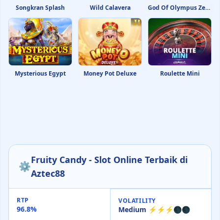
Songkran Splash
Wild Calavera
God Of Olympus Zeus
Mysterious Egypt
Money Pot Deluxe
Roulette Mini
Fruity Candy - Slot Online Terbaik di
⚙️
Aztec88
RTP
VOLATILITY
96.8%
Medium ⚡⚡⚡🌑🌑