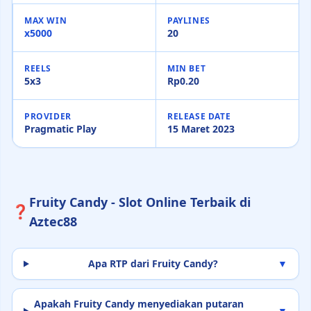
MAX WIN
PAYLINES
x5000
20
REELS
MIN BET
5x3
Rp0.20
PROVIDER
RELEASE DATE
Pragmatic Play
15 Maret 2023
Fruity Candy - Slot Online Terbaik di
❓
Aztec88
Apa RTP dari Fruity Candy?
▼
Apakah Fruity Candy menyediakan putaran
▼