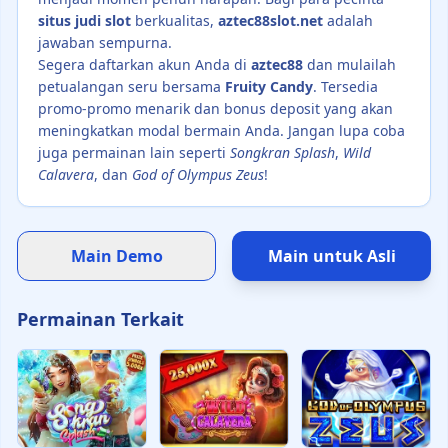
situs judi slot
berkualitas,
aztec88slot.net
adalah
jawaban sempurna.
Segera daftarkan akun Anda di
aztec88
dan mulailah
petualangan seru bersama
Fruity Candy
. Tersedia
promo-promo menarik dan bonus deposit yang akan
meningkatkan modal bermain Anda. Jangan lupa coba
juga permainan lain seperti
Songkran Splash
,
Wild
Calavera
, dan
God of Olympus Zeus
!
Main Demo
Main untuk Asli
Permainan Terkait