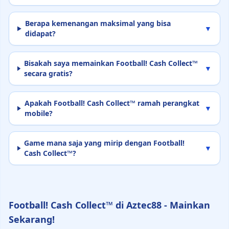
Berapa kemenangan maksimal yang bisa
▼
didapat?
Bisakah saya memainkan Football! Cash Collect™
▼
secara gratis?
Apakah Football! Cash Collect™ ramah perangkat
▼
mobile?
Game mana saja yang mirip dengan Football!
▼
Cash Collect™?
Football! Cash Collect™ di Aztec88 - Mainkan
Sekarang!