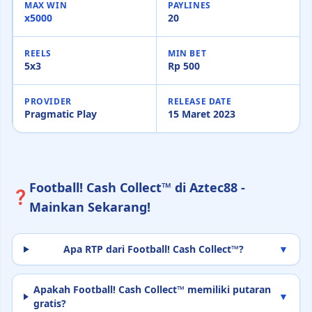
MAX WIN
PAYLINES
x5000
20
REELS
MIN BET
5x3
Rp 500
PROVIDER
RELEASE DATE
Pragmatic Play
15 Maret 2023
Football! Cash Collect™ di Aztec88 -
❓
Mainkan Sekarang!
Apa RTP dari Football! Cash Collect™?
▼
Apakah Football! Cash Collect™ memiliki putaran
▼
gratis?