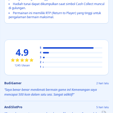
Hadiah tunai dapat dikumpulkan saat simbol Cash Collect muncul
di gulungan.
Permainan ini memiliki RTP (Return to Player) yang tinggi untuk
pengalaman bermain maksimal.
Ulasan Pengguna
5
4.9
4
3
⭐⭐⭐⭐⭐
2
1245 Ulasan
1
BudiGamer
2 hari lalu
“Saya benar-benar menikmati bermain game ini! Kemenangan saya
mencapai 500 koin dalam satu sesi. Sangat adiktif!”
AndiSlotPro
5 hari lalu