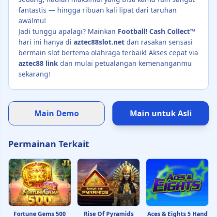
fantastis — hingga ribuan kali lipat dari taruhan
awalmu!
Jadi tunggu apalagi? Mainkan
Football! Cash Collect™
hari ini hanya di
aztec88slot.net
dan rasakan sensasi
bermain slot bertema olahraga terbaik! Akses cepat via
aztec88 link
dan mulai petualangan kemenanganmu
sekarang!
Main Demo
Main untuk Asli
Permainan Terkait
Aces & Eights 5 Hand
Fortune Gems 500
Rise Of Pyramids