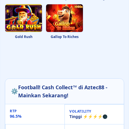
Gallop To Riches
Gold Rush
Football! Cash Collect™ di Aztec88 -
⚙️
Mainkan Sekarang!
RTP
VOLATILITY
96.5%
Tinggi ⚡⚡⚡⚡🌑